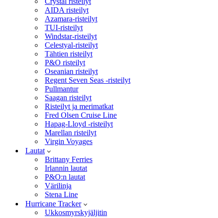
Crystal risteilyt
AIDA risteilyt
Azamara-risteilyt
TUI-risteilyt
Windstar-risteilyt
Celestyal-risteilyt
Tähtien risteilyt
P&O risteilyt
Oseanian risteilyt
Regent Seven Seas -risteilyt
Pullmantur
Saagan risteilyt
Risteilyt ja merimatkat
Fred Olsen Cruise Line
Hapag-Lloyd -risteilyt
Marellan risteilyt
Virgin Voyages
Lautat
Brittany Ferries
Irlannin lautat
P&O:n lautat
Värilinja
Stena Line
Hurricane Tracker
Ukkosmyrskyjäljitin