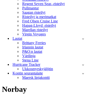
Regent Seven Seas -risteilyt
Pullmantur
Saagan risteilyt
Risteilyt ja merimatkat
Fred Olsen Cruise Line
Hapag-Lloyd -risteilyt
Marellan risteilyt
Virgin Voyages
Lautat
Brittany Ferries
Irlannin lautat
P&O:n lautat
Värilinja
Stena Line
Hurricane Tracker
Ukkosmyrskyjäljitin
Kontin seurantalaite
Maersk linjakontti
Norbay