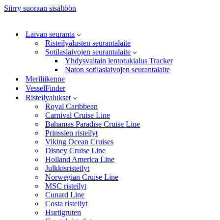
Siirry suoraan sisältöön
Laivan seuranta
Risteilyalusten seurantalaite
Sotilaslaivojen seurantalaite
Yhdysvaltain lentotukialus Tracker
Naton sotilaslaivojen seurantalaite
Meriliikenne
VesselFinder
Risteilyalukset
Royal Caribbean
Carnival Cruise Line
Bahamas Paradise Cruise Line
Prinssien risteilyt
Viking Ocean Cruises
Disney Cruise Line
Holland America Line
Julkkisristeilyt
Norwegian Cruise Line
MSC risteilyt
Cunard Line
Costa risteilyt
Hurtigruten