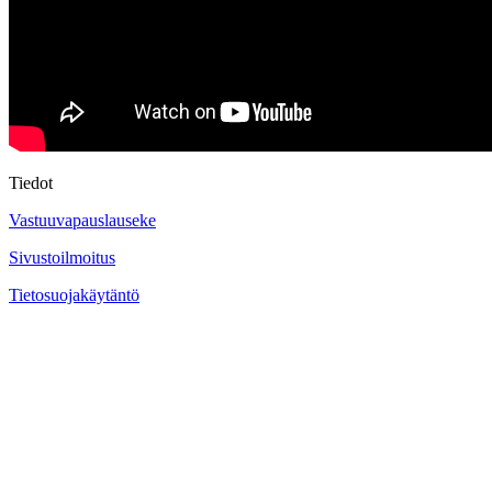
Tiedot
Vastuuvapauslauseke
Sivustoilmoitus
Tietosuojakäytäntö