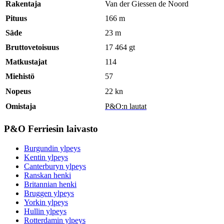
Rakentaja
Van der Giessen de Noord
Pituus
166 m
Säde
23 m
Bruttovetoisuus
17 464 gt
Matkustajat
114
Miehistö
57
Nopeus
22 kn
Omistaja
P&O:n lautat
P&O Ferriesin laivasto
Burgundin ylpeys
Kentin ylpeys
Canterburyn ylpeys
Ranskan henki
Britannian henki
Bruggen ylpeys
Yorkin ylpeys
Hullin ylpeys
Rotterdamin ylpeys