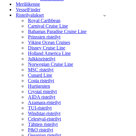
Meriliikenne
VesselFinder
Risteilyalukset
Royal Caribbean
Carnival Cruise Line
Bahamas Paradise Cruise Line
Prinssien risteilyt
Viking Ocean Cruises
Disney Cruise Line
Holland America Line
Julkkisristeilyt
Norwegian Cruise Line
MSC risteilyt
Cunard Line
Costa risteilyt
Hurtigruten
Crystal risteilyt
AIDA risteilyt
Azamara-risteilyt
TUI-risteilyt
Windstar-risteilyt
Celestyal-risteilyt
Tähtien risteilyt
P&O risteilyt
Oseanian risteilyt