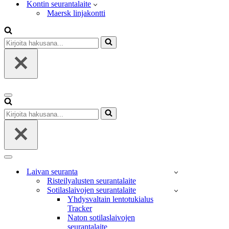
Kontin seurantalaite
Maersk linjakontti
Kirjoita
hakusana...
Valikko
Kirjoita
hakusana...
Valikko
Laivan seuranta
Risteilyalusten seurantalaite
Sotilaslaivojen seurantalaite
Yhdysvaltain lentotukialus
Tracker
Naton sotilaslaivojen
seurantalaite