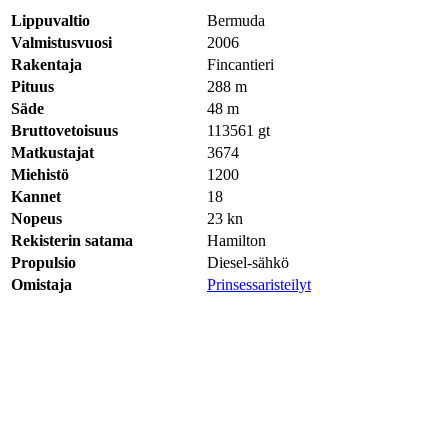
Lippuvaltio
Bermuda
Valmistusvuosi
2006
Rakentaja
Fincantieri
Pituus
288 m
Säde
48 m
Bruttovetoisuus
113561
gt
Matkustajat
3674
Miehistö
1200
Kannet
18
Nopeus
23
kn
Rekisterin satama
Hamilton
Propulsio
Diesel-sähkö
Omistaja
Prinsessaristeilyt