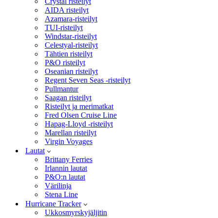
Crystal risteilyt
AIDA risteilyt
Azamara-risteilyt
TUI-risteilyt
Windstar-risteilyt
Celestyal-risteilyt
Tähtien risteilyt
P&O risteilyt
Oseanian risteilyt
Regent Seven Seas -risteilyt
Pullmantur
Saagan risteilyt
Risteilyt ja merimatkat
Fred Olsen Cruise Line
Hapag-Lloyd -risteilyt
Marellan risteilyt
Virgin Voyages
Lautat
Brittany Ferries
Irlannin lautat
P&O:n lautat
Värilinja
Stena Line
Hurricane Tracker
Ukkosmyrskyjäljitin