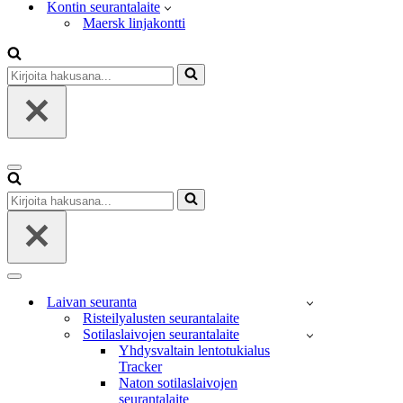
Kontin seurantalaite
Maersk linjakontti
Kirjoita
hakusana...
Valikko
Kirjoita
hakusana...
Valikko
Laivan seuranta
Risteilyalusten seurantalaite
Sotilaslaivojen seurantalaite
Yhdysvaltain lentotukialus
Tracker
Naton sotilaslaivojen
seurantalaite