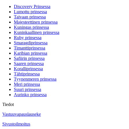
Discovery Prinsessa
Lumottu prinsessa
Taivaan prinsessa
Majesteettinen prinsessa
Kuningas prinsessa
Kuninkaallinen prinsessa
Ruby prinsessa
Smaragdiprinsessa
Timanttiprinsessa
Karibian prinsessa
Safiirin prinsessa
Saaren prinsessa
Koralliprinsessa
Tähtiprinsessa
Tyynenmeren prinsessa
Meri prinsessa
Suuri prinsessa
Aurinko prinsessa
Tiedot
Vastuuvapauslauseke
Sivustoilmoitus