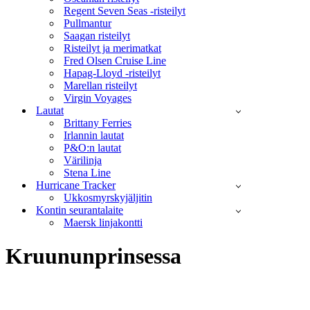
Regent Seven Seas -risteilyt
Pullmantur
Saagan risteilyt
Risteilyt ja merimatkat
Fred Olsen Cruise Line
Hapag-Lloyd -risteilyt
Marellan risteilyt
Virgin Voyages
Lautat
Brittany Ferries
Irlannin lautat
P&O:n lautat
Värilinja
Stena Line
Hurricane Tracker
Ukkosmyrskyjäljitin
Kontin seurantalaite
Maersk linjakontti
Kruununprinsessa