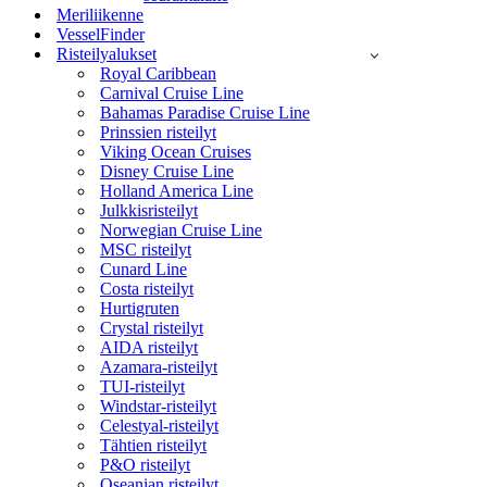
Meriliikenne
VesselFinder
Risteilyalukset
Royal Caribbean
Carnival Cruise Line
Bahamas Paradise Cruise Line
Prinssien risteilyt
Viking Ocean Cruises
Disney Cruise Line
Holland America Line
Julkkisristeilyt
Norwegian Cruise Line
MSC risteilyt
Cunard Line
Costa risteilyt
Hurtigruten
Crystal risteilyt
AIDA risteilyt
Azamara-risteilyt
TUI-risteilyt
Windstar-risteilyt
Celestyal-risteilyt
Tähtien risteilyt
P&O risteilyt
Oseanian risteilyt