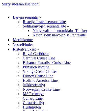
Siirry suoraan sisältöön
Laivan seuranta
Risteilyalusten seurantalaite
Sotilaslaivojen seurantalaite
Yhdysvaltain lentotukialus Tracker
Naton sotilaslaivojen seurantalaite
Meriliikenne
VesselFinder
Risteilyalukset
Royal Caribbean
Carnival Cruise Line
Bahamas Paradise Cruise Line
Prinssien risteilyt
Viking Ocean Cruises
Disney Cruise Line
Holland America Line
Julkkisristeilyt
Norwegian Cruise Line
MSC risteilyt
Cunard Line
Costa risteilyt
Hurtigruten