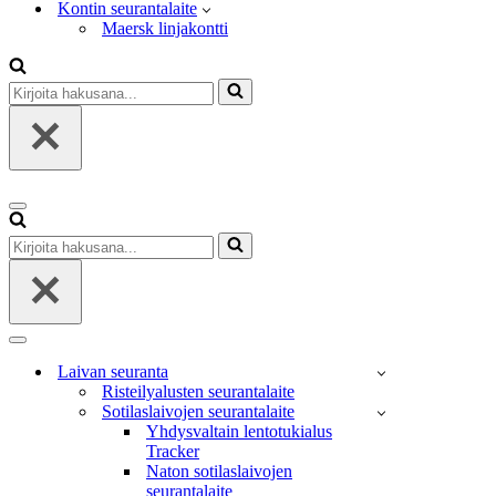
Kontin seurantalaite
Maersk linjakontti
Kirjoita
hakusana...
Valikko
Kirjoita
hakusana...
Valikko
Laivan seuranta
Risteilyalusten seurantalaite
Sotilaslaivojen seurantalaite
Yhdysvaltain lentotukialus
Tracker
Naton sotilaslaivojen
seurantalaite