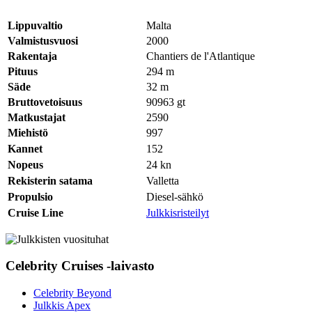
Lippuvaltio
Malta
Valmistusvuosi
2000
Rakentaja
Chantiers de l'Atlantique
Pituus
294
m
Säde
32
m
Bruttovetoisuus
90963
gt
Matkustajat
2590
Miehistö
997
Kannet
152
Nopeus
24
kn
Rekisterin satama
Valletta
Propulsio
Diesel-sähkö
Cruise Line
Julkkisristeilyt
Celebrity Cruises -laivasto
Celebrity Beyond
Julkkis Apex