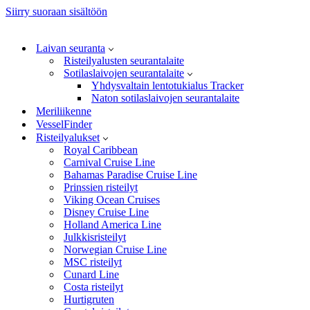
Siirry suoraan sisältöön
Laivan seuranta
Risteilyalusten seurantalaite
Sotilaslaivojen seurantalaite
Yhdysvaltain lentotukialus Tracker
Naton sotilaslaivojen seurantalaite
Meriliikenne
VesselFinder
Risteilyalukset
Royal Caribbean
Carnival Cruise Line
Bahamas Paradise Cruise Line
Prinssien risteilyt
Viking Ocean Cruises
Disney Cruise Line
Holland America Line
Julkkisristeilyt
Norwegian Cruise Line
MSC risteilyt
Cunard Line
Costa risteilyt
Hurtigruten