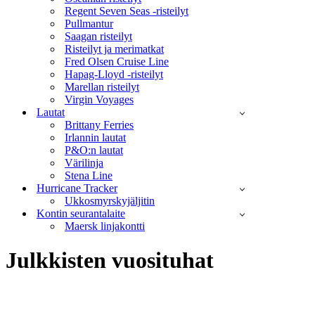
Regent Seven Seas -risteilyt
Pullmantur
Saagan risteilyt
Risteilyt ja merimatkat
Fred Olsen Cruise Line
Hapag-Lloyd -risteilyt
Marellan risteilyt
Virgin Voyages
Lautat
Brittany Ferries
Irlannin lautat
P&O:n lautat
Värilinja
Stena Line
Hurricane Tracker
Ukkosmyrskyjäljitin
Kontin seurantalaite
Maersk linjakontti
Julkkisten vuosituhat