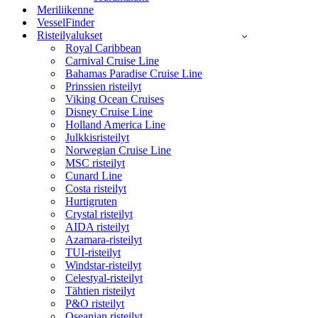
Meriliikenne
VesselFinder
Risteilyalukset
Royal Caribbean
Carnival Cruise Line
Bahamas Paradise Cruise Line
Prinssien risteilyt
Viking Ocean Cruises
Disney Cruise Line
Holland America Line
Julkkisristeilyt
Norwegian Cruise Line
MSC risteilyt
Cunard Line
Costa risteilyt
Hurtigruten
Crystal risteilyt
AIDA risteilyt
Azamara-risteilyt
TUI-risteilyt
Windstar-risteilyt
Celestyal-risteilyt
Tähtien risteilyt
P&O risteilyt
Oseanian risteilyt