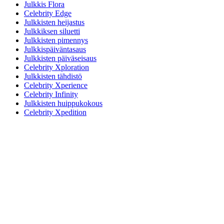
Julkkis Flora
Celebrity Edge
Julkkisten heijastus
Julkkiksen siluetti
Julkkisten pimennys
Julkkispäiväntasaus
Julkkisten päiväseisaus
Celebrity Xploration
Julkkisten tähdistö
Celebrity Xperience
Celebrity Infinity
Julkkisten huippukokous
Celebrity Xpedition