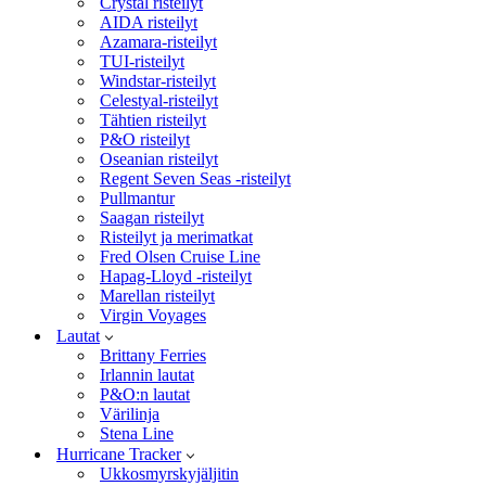
Crystal risteilyt
AIDA risteilyt
Azamara-risteilyt
TUI-risteilyt
Windstar-risteilyt
Celestyal-risteilyt
Tähtien risteilyt
P&O risteilyt
Oseanian risteilyt
Regent Seven Seas -risteilyt
Pullmantur
Saagan risteilyt
Risteilyt ja merimatkat
Fred Olsen Cruise Line
Hapag-Lloyd -risteilyt
Marellan risteilyt
Virgin Voyages
Lautat
Brittany Ferries
Irlannin lautat
P&O:n lautat
Värilinja
Stena Line
Hurricane Tracker
Ukkosmyrskyjäljitin