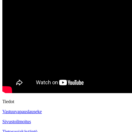
Tiedot
Vastuuvapauslauseke
Sivustoilmoitus
Tietosuojakäytäntö