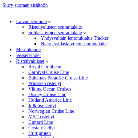
Siirry suoraan sisältöön
Laivan seuranta
Risteilyalusten seurantalaite
Sotilaslaivojen seurantalaite
Yhdysvaltain lentotukialus Tracker
Naton sotilaslaivojen seurantalaite
Meriliikenne
VesselFinder
Risteilyalukset
Royal Caribbean
Carnival Cruise Line
Bahamas Paradise Cruise Line
Prinssien risteilyt
Viking Ocean Cruises
Disney Cruise Line
Holland America Line
Julkkisristeilyt
Norwegian Cruise Line
MSC risteilyt
Cunard Line
Costa risteilyt
Hurtigruten