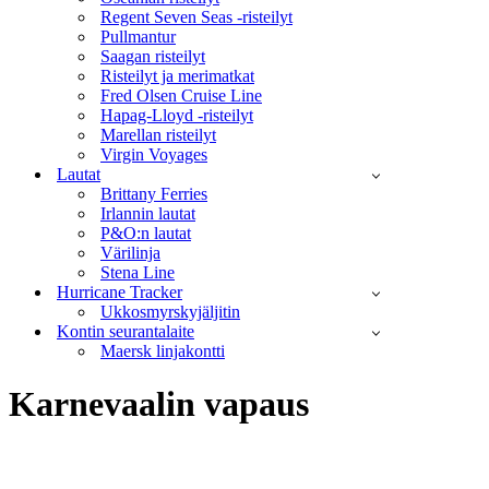
Regent Seven Seas -risteilyt
Pullmantur
Saagan risteilyt
Risteilyt ja merimatkat
Fred Olsen Cruise Line
Hapag-Lloyd -risteilyt
Marellan risteilyt
Virgin Voyages
Lautat
Brittany Ferries
Irlannin lautat
P&O:n lautat
Värilinja
Stena Line
Hurricane Tracker
Ukkosmyrskyjäljitin
Kontin seurantalaite
Maersk linjakontti
Karnevaalin vapaus