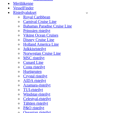
Meriliikenne
VesselFinder
Risteilyalukset
Royal Caribbean
Carnival Cruise Line
Bahamas Paradise Cruise Line
Prinssien risteilyt
Viking Ocean Cruises
Disney Cruise Line
Holland America Line
Julkkisristeilyt
Norwegian Cruise Line
MSC risteilyt
Cunard Line
Costa risteilyt
Hurtigruten
Crystal risteilyt
AIDA risteilyt
Azamara-risteilyt
TUI-risteilyt
Windstar-risteilyt
Celestyal-risteilyt
Tähtien risteilyt
P&O risteilyt
Oseanian risteilyt