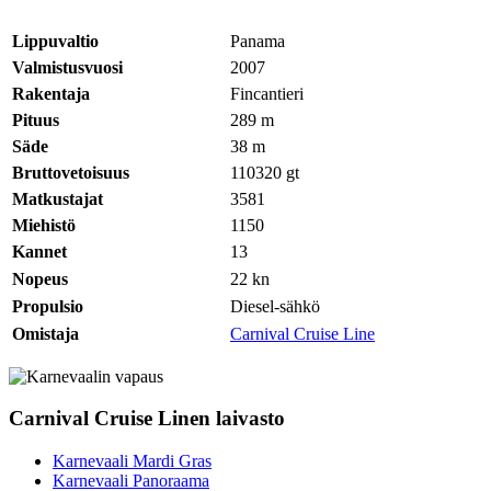
Lippuvaltio
Panama
Valmistusvuosi
2007
Rakentaja
Fincantieri
Pituus
289
m
Säde
38
m
Bruttovetoisuus
110320
gt
Matkustajat
3581
Miehistö
1150
Kannet
13
Nopeus
22
kn
Propulsio
Diesel-sähkö
Omistaja
Carnival Cruise Line
Carnival Cruise Linen laivasto
Karnevaali Mardi Gras
Karnevaali Panoraama