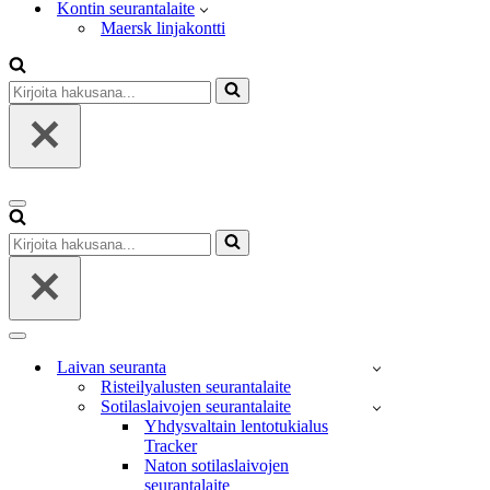
Kontin seurantalaite
Maersk linjakontti
Kirjoita
hakusana...
Valikko
Kirjoita
hakusana...
Valikko
Laivan seuranta
Risteilyalusten seurantalaite
Sotilaslaivojen seurantalaite
Yhdysvaltain lentotukialus
Tracker
Naton sotilaslaivojen
seurantalaite