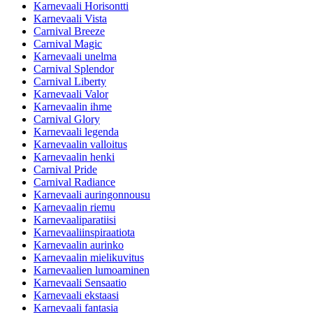
Karnevaali Horisontti
Karnevaali Vista
Carnival Breeze
Carnival Magic
Karnevaali unelma
Carnival Splendor
Carnival Liberty
Karnevaali Valor
Karnevaalin ihme
Carnival Glory
Karnevaali legenda
Karnevaalin valloitus
Karnevaalin henki
Carnival Pride
Carnival Radiance
Karnevaali auringonnousu
Karnevaalin riemu
Karnevaaliparatiisi
Karnevaaliinspiraatiota
Karnevaalin aurinko
Karnevaalin mielikuvitus
Karnevaalien lumoaminen
Karnevaali Sensaatio
Karnevaali ekstaasi
Karnevaali fantasia