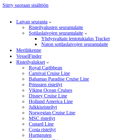
Siirry suoraan sisältöön
Laivan seuranta
Risteilyalusten seurantalaite
Sotilaslaivojen seurantalaite
Yhdysvaltain lentotukialus Tracker
Naton sotilaslaivojen seurantalaite
Meriliikenne
VesselFinder
Risteilyalukset
Royal Caribbean
Carnival Cruise Line
Bahamas Paradise Cruise Line
Prinssien risteilyt
Viking Ocean Cruises
Disney Cruise Line
Holland America Line
Julkkisristeilyt
Norwegian Cruise Line
MSC risteilyt
Cunard Line
Costa risteilyt
Hurtigruten