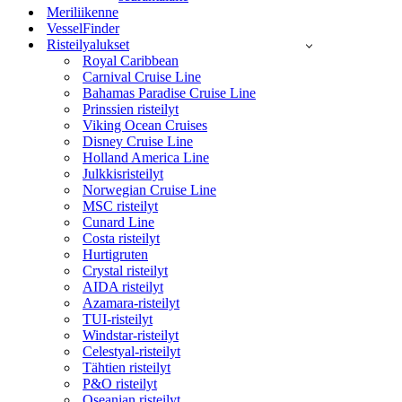
Meriliikenne
VesselFinder
Risteilyalukset
Royal Caribbean
Carnival Cruise Line
Bahamas Paradise Cruise Line
Prinssien risteilyt
Viking Ocean Cruises
Disney Cruise Line
Holland America Line
Julkkisristeilyt
Norwegian Cruise Line
MSC risteilyt
Cunard Line
Costa risteilyt
Hurtigruten
Crystal risteilyt
AIDA risteilyt
Azamara-risteilyt
TUI-risteilyt
Windstar-risteilyt
Celestyal-risteilyt
Tähtien risteilyt
P&O risteilyt
Oseanian risteilyt