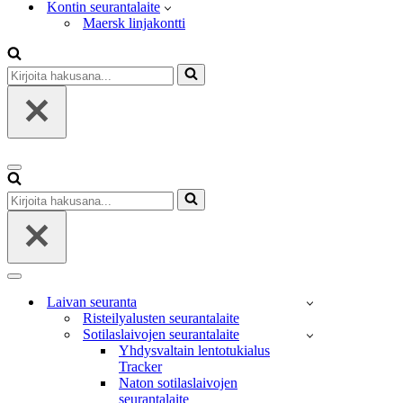
Kontin seurantalaite
Maersk linjakontti
Kirjoita
hakusana...
Valikko
Kirjoita
hakusana...
Valikko
Laivan seuranta
Risteilyalusten seurantalaite
Sotilaslaivojen seurantalaite
Yhdysvaltain lentotukialus
Tracker
Naton sotilaslaivojen
seurantalaite