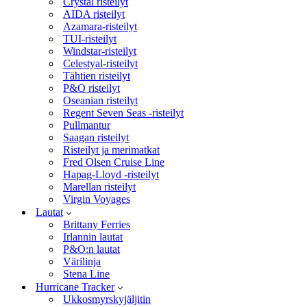
Crystal risteilyt
AIDA risteilyt
Azamara-risteilyt
TUI-risteilyt
Windstar-risteilyt
Celestyal-risteilyt
Tähtien risteilyt
P&O risteilyt
Oseanian risteilyt
Regent Seven Seas -risteilyt
Pullmantur
Saagan risteilyt
Risteilyt ja merimatkat
Fred Olsen Cruise Line
Hapag-Lloyd -risteilyt
Marellan risteilyt
Virgin Voyages
Lautat
Brittany Ferries
Irlannin lautat
P&O:n lautat
Värilinja
Stena Line
Hurricane Tracker
Ukkosmyrskyjäljitin