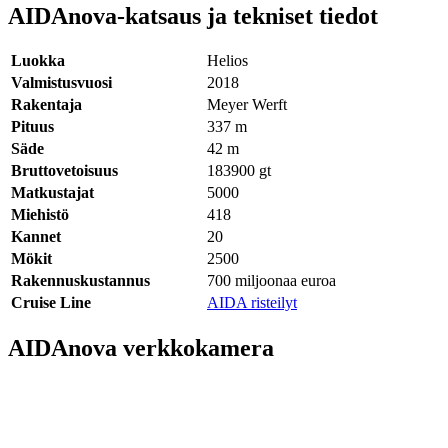
AIDAnova-katsaus ja tekniset tiedot
Luokka
Helios
Valmistusvuosi
2018
Rakentaja
Meyer Werft
Pituus
337
m
Säde
42
m
Bruttovetoisuus
183900
gt
Matkustajat
5000
Miehistö
418
Kannet
20
Mökit
2500
Rakennuskustannus
700 miljoonaa euroa
Cruise Line
AIDA risteilyt
AIDAnova verkkokamera