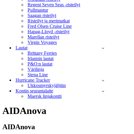
Regent Seven Seas -risteilyt
Pullmantur
Saagan risteilyt
Risteilyt ja merimatkat
Fred Olsen Cruise Line
Hapag-Lloyd -risteilyt
Marellan risteilyt
Virgin Voyages
Lautat
Brittany Ferries
Irlannin lautat
P&O:n lautat
Värilinja
Stena Line
Hurricane Tracker
Ukkosmyrskyjäljitin
Kontin seurantalaite
Maersk linjakontti
AIDAnova
AIDAnova