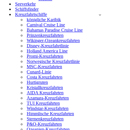
Seeverkehr
Schiffsfinder
Kreuzfahrtschiffe
königliche Karibik
Carnival Cruise Line
Bahamas Paradise Cruise Line
Prinzenkreuzfahrten
Wikinger-Ozeankreuzfahrten
Disney-Kreuzfahrtlinie
Holland America Line
Promi-Kreuzfahrten
Norwegische Kreuzfahrtlinie
MSC-Kreuzfahrten
Cunard-Linie
Costa Kreuzfahrten
Hurtigruten
Kristallkreuzfahrten
AIDA Kreuzfahrten
Azamara-Kreuzfahrten
TUI Kreuzfahrten
Windstar-Kreuzfahrten
Himmlische Kreuzfahrten
Sternenkreuzfahrten
P&O-Kreuzfahrten
Ozeanien-Kreuzfahrten