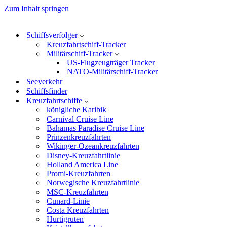
Zum Inhalt springen
Schiffsverfolger
Kreuzfahrtschiff-Tracker
Militärschiff-Tracker
US-Flugzeugträger Tracker
NATO-Militärschiff-Tracker
Seeverkehr
Schiffsfinder
Kreuzfahrtschiffe
königliche Karibik
Carnival Cruise Line
Bahamas Paradise Cruise Line
Prinzenkreuzfahrten
Wikinger-Ozeankreuzfahrten
Disney-Kreuzfahrtlinie
Holland America Line
Promi-Kreuzfahrten
Norwegische Kreuzfahrtlinie
MSC-Kreuzfahrten
Cunard-Linie
Costa Kreuzfahrten
Hurtigruten