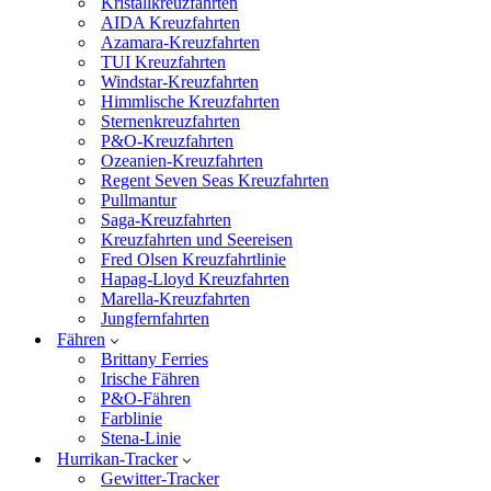
Kristallkreuzfahrten
AIDA Kreuzfahrten
Azamara-Kreuzfahrten
TUI Kreuzfahrten
Windstar-Kreuzfahrten
Himmlische Kreuzfahrten
Sternenkreuzfahrten
P&O-Kreuzfahrten
Ozeanien-Kreuzfahrten
Regent Seven Seas Kreuzfahrten
Pullmantur
Saga-Kreuzfahrten
Kreuzfahrten und Seereisen
Fred Olsen Kreuzfahrtlinie
Hapag-Lloyd Kreuzfahrten
Marella-Kreuzfahrten
Jungfernfahrten
Fähren
Brittany Ferries
Irische Fähren
P&O-Fähren
Farblinie
Stena-Linie
Hurrikan-Tracker
Gewitter-Tracker