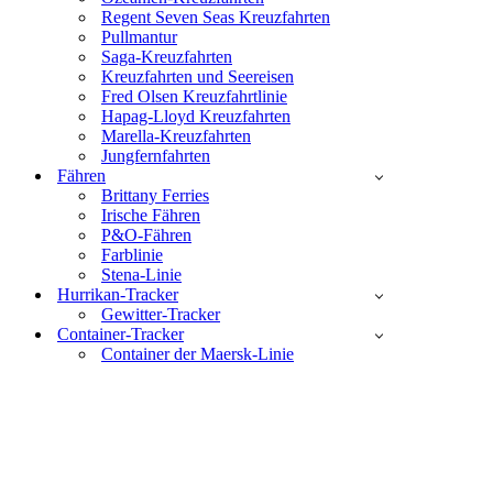
Regent Seven Seas Kreuzfahrten
Pullmantur
Saga-Kreuzfahrten
Kreuzfahrten und Seereisen
Fred Olsen Kreuzfahrtlinie
Hapag-Lloyd Kreuzfahrten
Marella-Kreuzfahrten
Jungfernfahrten
Fähren
Brittany Ferries
Irische Fähren
P&O-Fähren
Farblinie
Stena-Linie
Hurrikan-Tracker
Gewitter-Tracker
Container-Tracker
Container der Maersk-Linie