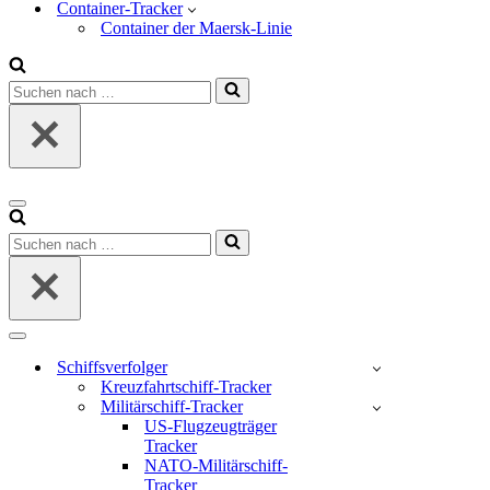
Container-Tracker
Container der Maersk-Linie
Suchen
nach …
Navigations-
Menü
Suchen
nach …
Navigations-
Menü
Schiffsverfolger
Kreuzfahrtschiff-Tracker
Militärschiff-Tracker
US-Flugzeugträger
Tracker
NATO-Militärschiff-
Tracker