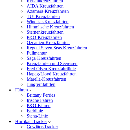
Kristallkreuzfahrten
AIDA Kreuzfahrten
Azamara-Kreuzfahrten
TUI Kreuzfahrten
Windstar-Kreuzfahrten
Himmlische Kreuzfahrten
Sternenkreuzfahrten
P&O-Kreuzfahrten
Ozeanien-Kreuzfahrten
Regent Seven Seas Kreuzfahrten
Pullmantur
Saga-Kreuzfahrten
Kreuzfahrten und Seereisen
Fred Olsen Kreuzfahrtlinie
Hapag-Lloyd Kreuzfahrten
Marella-Kreuzfahrten
Jungfernfahrten
Fähren
Brittany Ferries
Irische Fähren
P&O-Fähren
Farblinie
Stena-Linie
Hurrikan-Tracker
Gewitter-Tracker