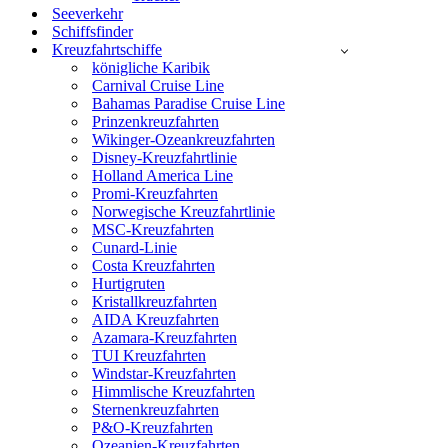
Seeverkehr
Schiffsfinder
Kreuzfahrtschiffe
königliche Karibik
Carnival Cruise Line
Bahamas Paradise Cruise Line
Prinzenkreuzfahrten
Wikinger-Ozeankreuzfahrten
Disney-Kreuzfahrtlinie
Holland America Line
Promi-Kreuzfahrten
Norwegische Kreuzfahrtlinie
MSC-Kreuzfahrten
Cunard-Linie
Costa Kreuzfahrten
Hurtigruten
Kristallkreuzfahrten
AIDA Kreuzfahrten
Azamara-Kreuzfahrten
TUI Kreuzfahrten
Windstar-Kreuzfahrten
Himmlische Kreuzfahrten
Sternenkreuzfahrten
P&O-Kreuzfahrten
Ozeanien-Kreuzfahrten