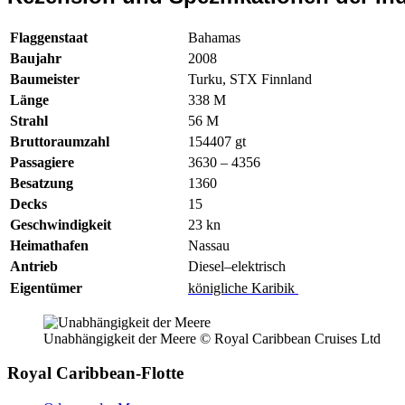
Flaggenstaat
Bahamas
Baujahr
2008
Baumeister
Turku, STX Finnland
Länge
338
M
Strahl
56
M
Bruttoraumzahl
154407
gt
Passagiere
3630 – 4356
Besatzung
1360
Decks
15
Geschwindigkeit
23
kn
Heimathafen
Nassau
Antrieb
Diesel–elektrisch
Eigentümer
königliche Karibik
Unabhängigkeit der Meere © Royal Caribbean Cruises Ltd
Royal Caribbean-Flotte