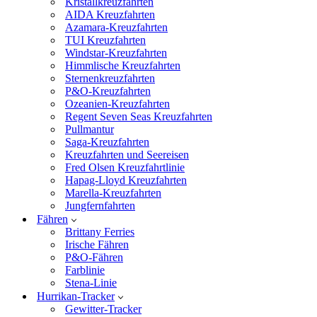
Kristallkreuzfahrten
AIDA Kreuzfahrten
Azamara-Kreuzfahrten
TUI Kreuzfahrten
Windstar-Kreuzfahrten
Himmlische Kreuzfahrten
Sternenkreuzfahrten
P&O-Kreuzfahrten
Ozeanien-Kreuzfahrten
Regent Seven Seas Kreuzfahrten
Pullmantur
Saga-Kreuzfahrten
Kreuzfahrten und Seereisen
Fred Olsen Kreuzfahrtlinie
Hapag-Lloyd Kreuzfahrten
Marella-Kreuzfahrten
Jungfernfahrten
Fähren
Brittany Ferries
Irische Fähren
P&O-Fähren
Farblinie
Stena-Linie
Hurrikan-Tracker
Gewitter-Tracker