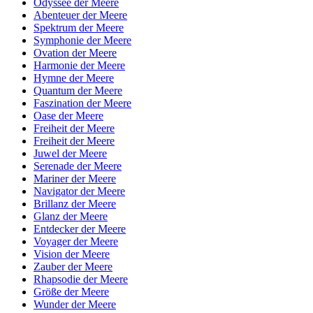
Odyssee der Meere
Abenteuer der Meere
Spektrum der Meere
Symphonie der Meere
Ovation der Meere
Harmonie der Meere
Hymne der Meere
Quantum der Meere
Faszination der Meere
Oase der Meere
Freiheit der Meere
Freiheit der Meere
Juwel der Meere
Serenade der Meere
Mariner der Meere
Navigator der Meere
Brillanz der Meere
Glanz der Meere
Entdecker der Meere
Voyager der Meere
Vision der Meere
Zauber der Meere
Rhapsodie der Meere
Größe der Meere
Wunder der Meere