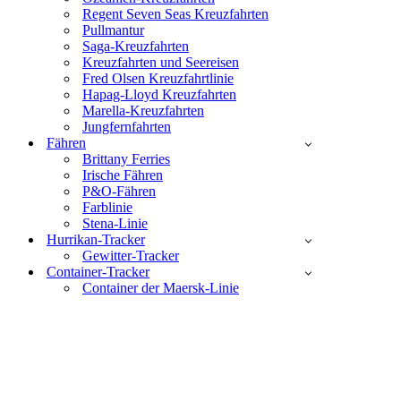
Regent Seven Seas Kreuzfahrten
Pullmantur
Saga-Kreuzfahrten
Kreuzfahrten und Seereisen
Fred Olsen Kreuzfahrtlinie
Hapag-Lloyd Kreuzfahrten
Marella-Kreuzfahrten
Jungfernfahrten
Fähren
Brittany Ferries
Irische Fähren
P&O-Fähren
Farblinie
Stena-Linie
Hurrikan-Tracker
Gewitter-Tracker
Container-Tracker
Container der Maersk-Linie