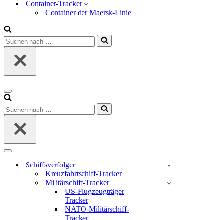
Container-Tracker
Container der Maersk-Linie
Suchen
nach …
Navigations-
Menü
Suchen
nach …
Navigations-
Menü
Schiffsverfolger
Kreuzfahrtschiff-Tracker
Militärschiff-Tracker
US-Flugzeugträger
Tracker
NATO-Militärschiff-
Tracker