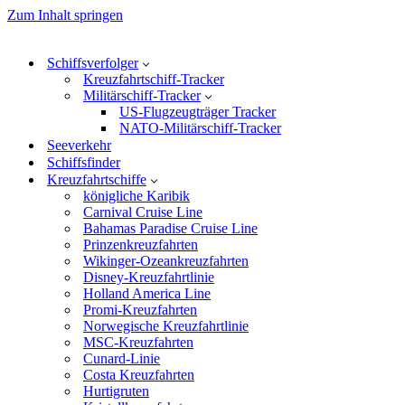
Zum Inhalt springen
Schiffsverfolger
Kreuzfahrtschiff-Tracker
Militärschiff-Tracker
US-Flugzeugträger Tracker
NATO-Militärschiff-Tracker
Seeverkehr
Schiffsfinder
Kreuzfahrtschiffe
königliche Karibik
Carnival Cruise Line
Bahamas Paradise Cruise Line
Prinzenkreuzfahrten
Wikinger-Ozeankreuzfahrten
Disney-Kreuzfahrtlinie
Holland America Line
Promi-Kreuzfahrten
Norwegische Kreuzfahrtlinie
MSC-Kreuzfahrten
Cunard-Linie
Costa Kreuzfahrten
Hurtigruten