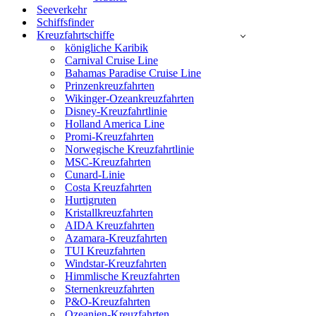
Seeverkehr
Schiffsfinder
Kreuzfahrtschiffe
königliche Karibik
Carnival Cruise Line
Bahamas Paradise Cruise Line
Prinzenkreuzfahrten
Wikinger-Ozeankreuzfahrten
Disney-Kreuzfahrtlinie
Holland America Line
Promi-Kreuzfahrten
Norwegische Kreuzfahrtlinie
MSC-Kreuzfahrten
Cunard-Linie
Costa Kreuzfahrten
Hurtigruten
Kristallkreuzfahrten
AIDA Kreuzfahrten
Azamara-Kreuzfahrten
TUI Kreuzfahrten
Windstar-Kreuzfahrten
Himmlische Kreuzfahrten
Sternenkreuzfahrten
P&O-Kreuzfahrten
Ozeanien-Kreuzfahrten