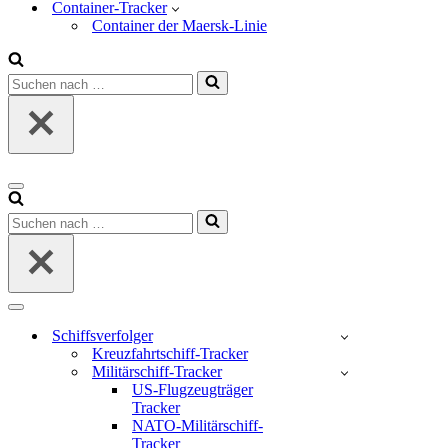
Container-Tracker
Container der Maersk-Linie
Suchen
nach …
Navigations-
Menü
Suchen
nach …
Navigations-
Menü
Schiffsverfolger
Kreuzfahrtschiff-Tracker
Militärschiff-Tracker
US-Flugzeugträger
Tracker
NATO-Militärschiff-
Tracker