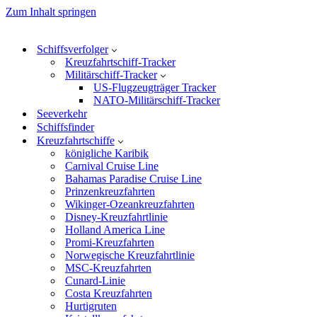
Zum Inhalt springen
Schiffsverfolger
Kreuzfahrtschiff-Tracker
Militärschiff-Tracker
US-Flugzeugträger Tracker
NATO-Militärschiff-Tracker
Seeverkehr
Schiffsfinder
Kreuzfahrtschiffe
königliche Karibik
Carnival Cruise Line
Bahamas Paradise Cruise Line
Prinzenkreuzfahrten
Wikinger-Ozeankreuzfahrten
Disney-Kreuzfahrtlinie
Holland America Line
Promi-Kreuzfahrten
Norwegische Kreuzfahrtlinie
MSC-Kreuzfahrten
Cunard-Linie
Costa Kreuzfahrten
Hurtigruten