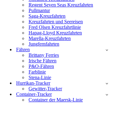
Regent Seven Seas Kreuzfahrten
Pullmantur
Saga-Kreuzfahrten
Kreuzfahrten und Seereisen
Fred Olsen Kreuzfahrtlinie
Hapag-Lloyd Kreuzfahrten
Marella-Kreuzfahrten
Jungfernfahrten
Fähren
Brittany Ferries
Irische Fähren
P&O-Fähren
Farblinie
Stena-Linie
Hurrikan-Tracker
Gewitter-Tracker
Container-Tracker
Container der Maersk-Linie