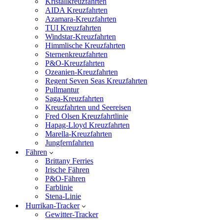
Kristallkreuzfahrten
AIDA Kreuzfahrten
Azamara-Kreuzfahrten
TUI Kreuzfahrten
Windstar-Kreuzfahrten
Himmlische Kreuzfahrten
Sternenkreuzfahrten
P&O-Kreuzfahrten
Ozeanien-Kreuzfahrten
Regent Seven Seas Kreuzfahrten
Pullmantur
Saga-Kreuzfahrten
Kreuzfahrten und Seereisen
Fred Olsen Kreuzfahrtlinie
Hapag-Lloyd Kreuzfahrten
Marella-Kreuzfahrten
Jungfernfahrten
Fähren
Brittany Ferries
Irische Fähren
P&O-Fähren
Farblinie
Stena-Linie
Hurrikan-Tracker
Gewitter-Tracker