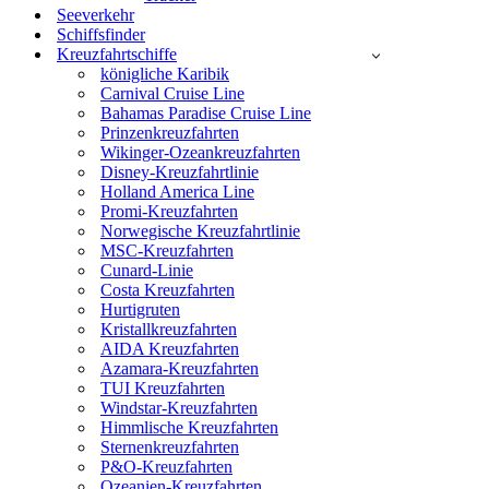
Seeverkehr
Schiffsfinder
Kreuzfahrtschiffe
königliche Karibik
Carnival Cruise Line
Bahamas Paradise Cruise Line
Prinzenkreuzfahrten
Wikinger-Ozeankreuzfahrten
Disney-Kreuzfahrtlinie
Holland America Line
Promi-Kreuzfahrten
Norwegische Kreuzfahrtlinie
MSC-Kreuzfahrten
Cunard-Linie
Costa Kreuzfahrten
Hurtigruten
Kristallkreuzfahrten
AIDA Kreuzfahrten
Azamara-Kreuzfahrten
TUI Kreuzfahrten
Windstar-Kreuzfahrten
Himmlische Kreuzfahrten
Sternenkreuzfahrten
P&O-Kreuzfahrten
Ozeanien-Kreuzfahrten