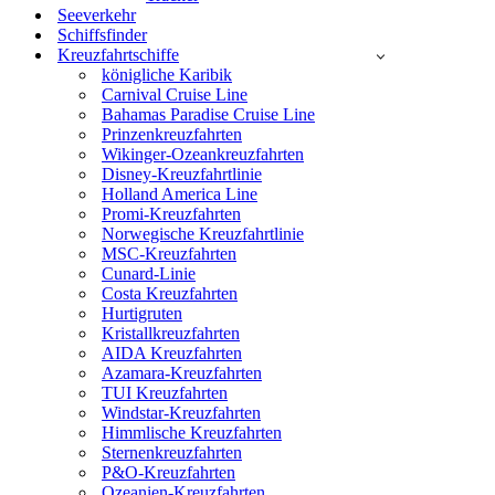
Seeverkehr
Schiffsfinder
Kreuzfahrtschiffe
königliche Karibik
Carnival Cruise Line
Bahamas Paradise Cruise Line
Prinzenkreuzfahrten
Wikinger-Ozeankreuzfahrten
Disney-Kreuzfahrtlinie
Holland America Line
Promi-Kreuzfahrten
Norwegische Kreuzfahrtlinie
MSC-Kreuzfahrten
Cunard-Linie
Costa Kreuzfahrten
Hurtigruten
Kristallkreuzfahrten
AIDA Kreuzfahrten
Azamara-Kreuzfahrten
TUI Kreuzfahrten
Windstar-Kreuzfahrten
Himmlische Kreuzfahrten
Sternenkreuzfahrten
P&O-Kreuzfahrten
Ozeanien-Kreuzfahrten