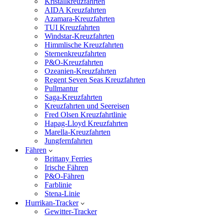
Kristallkreuzfahrten
AIDA Kreuzfahrten
Azamara-Kreuzfahrten
TUI Kreuzfahrten
Windstar-Kreuzfahrten
Himmlische Kreuzfahrten
Sternenkreuzfahrten
P&O-Kreuzfahrten
Ozeanien-Kreuzfahrten
Regent Seven Seas Kreuzfahrten
Pullmantur
Saga-Kreuzfahrten
Kreuzfahrten und Seereisen
Fred Olsen Kreuzfahrtlinie
Hapag-Lloyd Kreuzfahrten
Marella-Kreuzfahrten
Jungfernfahrten
Fähren
Brittany Ferries
Irische Fähren
P&O-Fähren
Farblinie
Stena-Linie
Hurrikan-Tracker
Gewitter-Tracker