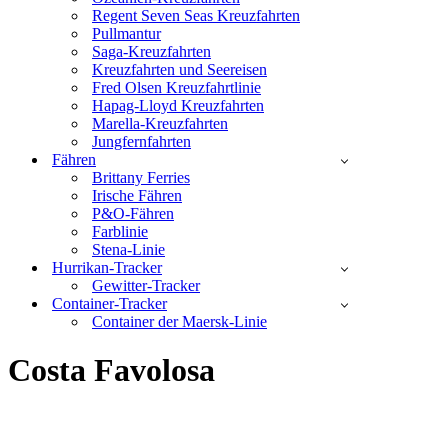
Regent Seven Seas Kreuzfahrten
Pullmantur
Saga-Kreuzfahrten
Kreuzfahrten und Seereisen
Fred Olsen Kreuzfahrtlinie
Hapag-Lloyd Kreuzfahrten
Marella-Kreuzfahrten
Jungfernfahrten
Fähren
Brittany Ferries
Irische Fähren
P&O-Fähren
Farblinie
Stena-Linie
Hurrikan-Tracker
Gewitter-Tracker
Container-Tracker
Container der Maersk-Linie
Costa Favolosa